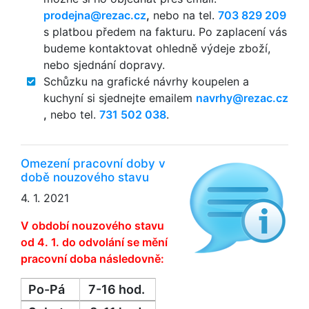
zc.cazer@anjedorp
,
nebo na tel.
703 829 209
s platbou předem na fakturu. Po zaplacení vás
budeme kontaktovat ohledně výdeje zboží,
nebo sjednání dopravy.
Schůzku na grafické návrhy koupelen a
kuchyní si sjednejte emailem
zc.cazer@yhrvan
,
nebo tel.
731 502 038
.
Omezení pracovní doby v
době nouzového stavu
4. 1. 2021
V období nouzového stavu
od 4. 1. do odvolání se mění
pracovní doba následovně:
Po-Pá
7-16 hod.