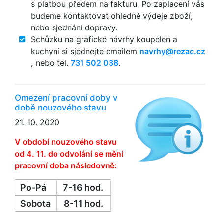
s platbou předem na fakturu. Po zaplacení vás
budeme kontaktovat ohledně výdeje zboží,
nebo sjednání dopravy.
Schůzku na grafické návrhy koupelen a
kuchyní si sjednejte emailem
zc.cazer@yhrvan
,
nebo tel.
731 502 038
.
Omezení pracovní doby v
době nouzového stavu
21. 10. 2020
V období nouzového stavu
od 4. 11. do odvolání se mění
pracovní doba následovně:
Po-Pá
7-16 hod.
Sobota
8-11 hod.