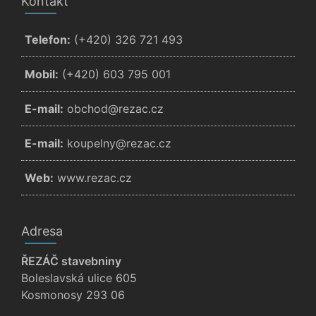
Kontakt
Telefon:
(+420) 326 721 493
Mobil:
(+420) 603 795 001
E-mail:
zc.cazer@dohcbo
E-mail:
zc.cazer@ynlepuok
Web:
www.rezac.cz
Adresa
ŘEZÁČ stavebniny
Boleslavská ulice 605
Kosmonosy 293 06