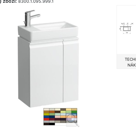
) zboží:
8300.1.095.999.1
TECH
NÁK