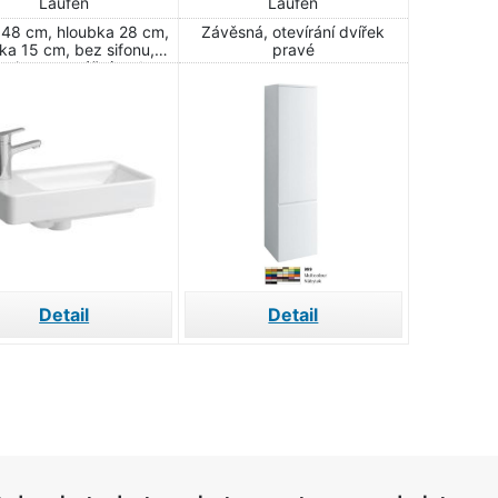
Laufen
Laufen
8159550001041
multicolor
 48 cm, hloubka 28 cm,
Závěsná, otevírání dvířek
H4831220959991
ka 15 cm, bez sifonu,
pravé
erie a montážní sady
Detail
Detail