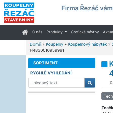
Firma Řezáč vám 
(current)
O nás
Produkty
Grafické návrhy
Aktua
Domů
»
Koupelny
»
Koupelnový nábytek
»
H4830010959991
SORTIMENT
RYCHLÉ VYHLEDÁNÍ
Z
Tech
Znač