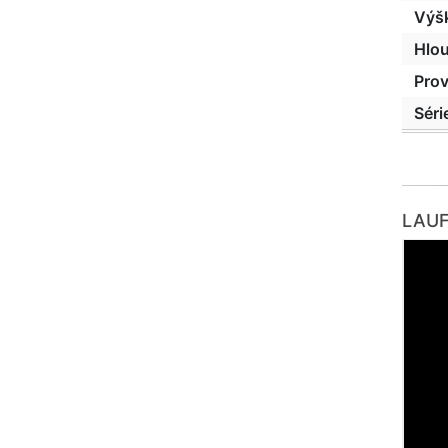
Výš
Hlo
Pro
Séri
LAUFE