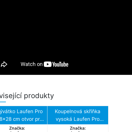
isející produkty
vátko Laufen Pro
Koupelnová skříňka
8x28 cm otvor pro
vysoká Laufen Pro
baterii vlevo
35x33,5x165 cm
Značka:
Značka: