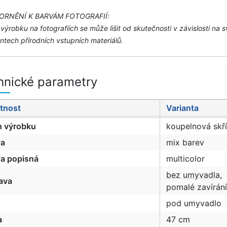
ORNĚNÍ K BARVÁM FOTOGRAFIÍ:
výrobku na fotografiích se může lišit od skutečnosti v závislosti n
tech přírodních vstupních materiálů.
hnické parametry
tnost
Varianta
h výrobku
koupelnová skř
va
mix barev
a popisná
multicolor
bez umyvadla
,
ava
pomalé zavírání
pod umyvadlo
a
47 cm