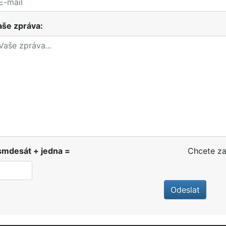
aše zpráva:
smdesát + jedna =
Chcete za
Odeslat