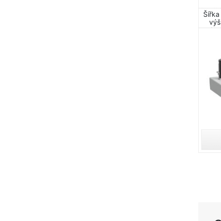
H
Šířka
výš
bat