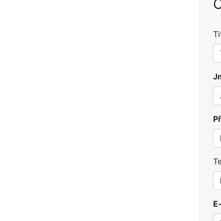
O
Ti
J
Př
Te
E-