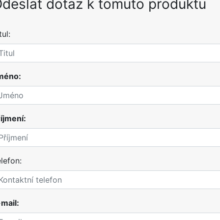
deslat dotaz k tomuto produktu
tul:
méno:
íjmení:
lefon:
mail: