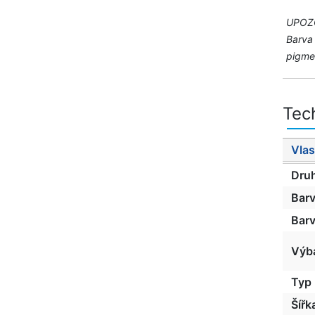
UPOZ
Barva 
pigmen
Tec
Vlas
Dru
Bar
Barv
Výb
Typ
Šířk