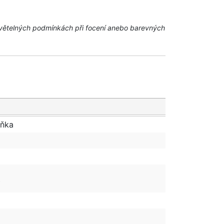
a světelných podmínkách při focení anebo barevných
íňka