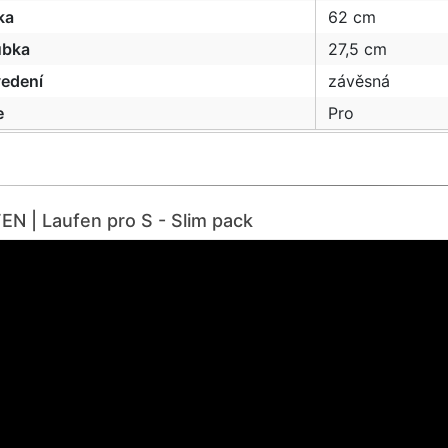
ka
62 cm
ubka
27,5 cm
vedení
závěsná
e
Pro
N | Laufen pro S - Slim pack