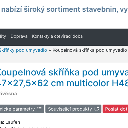
nabízí široký sortiment stavebnin, v
lity
Doprava
Kontakty a otevírací doba
Skříňky pod umyvadlo
»
Koupelnová skříňka pod umyvadlo
Koupelnová skříňka pod umyva
47x27,5x62 cm multicolor H
ávěsná
nické parametry
Související produkty
Poslat dot
ka:
Laufen