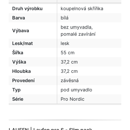
Druh výrobku
koupelnová skříňka
Barva
bílá
bez umyvadla
,
Výbava
pomalé zavírání
Lesk/mat
lesk
Šířka
55 cm
Výška
37,2 cm
Hloubka
37,2 cm
Provedení
závěsná
Typ
pod umyvadlo
Série
Pro Nordic