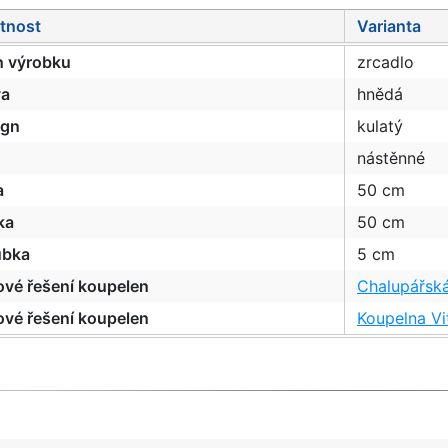
tnost
Varianta
h výrobku
zrcadlo
va
hnědá
ign
kulatý
nástěnné
a
50 cm
ka
50 cm
ubka
5 cm
ové řešení koupelen
Chalupářsk
ové řešení koupelen
Koupelna V