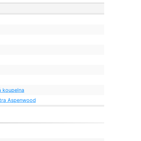
á koupelna
itra Aspenwood