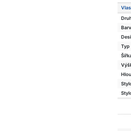
Vlas
Dru
Bar
Des
Typ
Šířk
Výš
Hlo
Styl
Styl