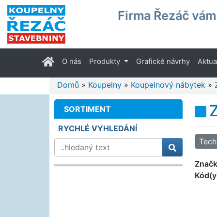
Firma Řezáč vám 
(current)
O nás
Produkty
Grafické návrhy
Aktua
Domů
»
Koupelny
»
Koupelnový nábytek
»
SORTIMENT
RYCHLÉ VYHLEDÁNÍ
Tech
Znač
Kód(y