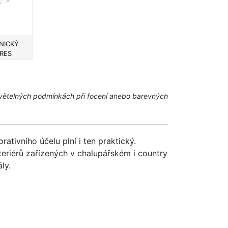
NICKÝ
RES
a světelných podmínkách při focení anebo barevných
ivního účelu plní i ten praktický.
eriérů zařízených v chalupářském i country
ly.