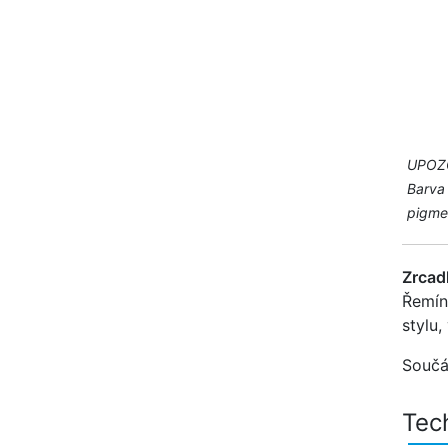
UPOZ
Barva 
pigmen
Zrcad
Řemín
stylu,
Součá
Tec