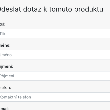
deslat dotaz k tomuto produktu
tul:
méno:
íjmení:
lefon:
mail: