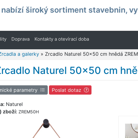
nabízí široký sortiment stavebnin, v
lity
Doprava
Kontakty a otevírací doba
Zrcadla a galerky
»
Zrcadlo Naturel 50x50 cm hnědá ZRE
Zrcadlo Naturel 50x50 cm h
nické parametry
Poslat dotaz
ka:
Naturel
) zboží:
ZREM50H