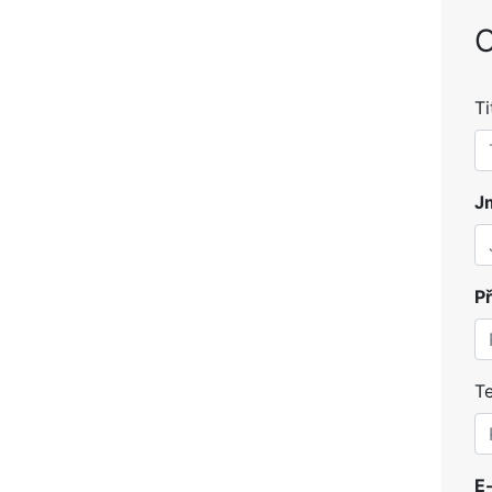
O
Ti
J
Př
Te
E-