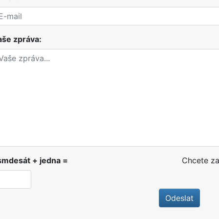
aše zpráva:
smdesát + jedna =
Chcete za
Odeslat