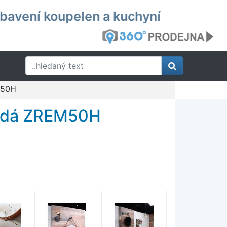
ybavení koupelen a kuchyní
M50H
nědá ZREM50H