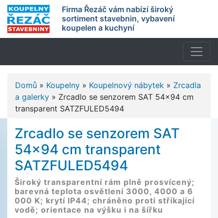
Firma Řezáč vám nabízí široký
sortiment stavebnin, vybavení
koupelen a kuchyní
Domů
»
Koupelny
»
Koupelnový nábytek
»
Zrcadla
a galerky
»
Zrcadlo se senzorem SAT 54x94 cm
transparent SATZFULED5494
Zrcadlo se senzorem SAT
54x94 cm transparent
SATZFULED5494
Široký transparentní rám plně prosvícený;
barevná teplota osvětlení 3000, 4000 a 6
000 K; krytí IP44; chráněno proti stříkající
vodě; orientace na výšku i na šířku