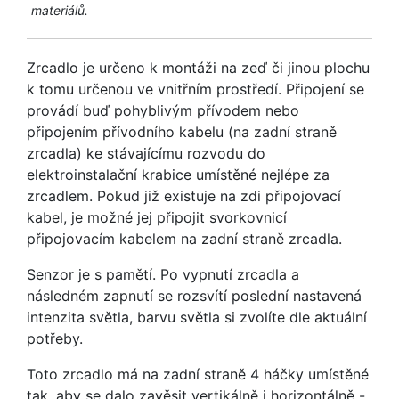
materiálů.
Zrcadlo je určeno k montáži na zeď či jinou plochu
k tomu určenou ve vnitřním prostředí. Připojení se
provádí buď pohyblivým přívodem nebo
připojením přívodního kabelu (na zadní straně
zrcadla) ke stávajícímu rozvodu do
elektroinstalační krabice umístěné nejlépe za
zrcadlem. Pokud již existuje na zdi připojovací
kabel, je možné jej připojit svorkovnicí
připojovacím kabelem na zadní straně zrcadla.
Senzor je s pamětí. Po vypnutí zrcadla a
následném zapnutí se rozsvítí poslední nastavená
intenzita světla, barvu světla si zvolíte dle aktuální
potřeby.
Toto zrcadlo má na zadní straně 4 háčky umístěné
tak, aby se dalo zavěsit vertikálně i horizontálně -