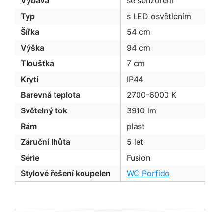
Výbava
se senzorem
Typ
s LED osvětlením
Šířka
54 cm
Výška
94 cm
Tloušťka
7 cm
Krytí
IP44
Barevná teplota
2700-6000 K
Světelný tok
3910 lm
Rám
plast
Záruční lhůta
5 let
Série
Fusion
Stylové řešení koupelen
WC Porfido