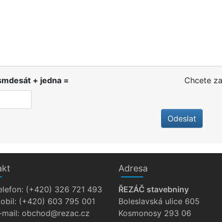
smdesát + jedna =
Chcete za
Odeslat
akt
Adresa
elefon:
(+420) 326 721 493
ŘEZÁČ stavebniny
obil:
(+420) 603 795 001
Boleslavská ulice 605
-mail:
zc.cazer@dohcbo
Kosmonosy 293 06