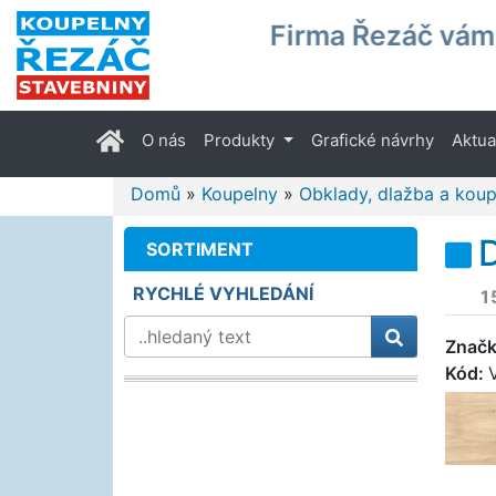
Firma Řezáč vám 
(current)
O nás
Produkty
Grafické návrhy
Aktua
Domů
»
Koupelny
»
Obklady, dlažba a koup
D
SORTIMENT
RYCHLÉ VYHLEDÁNÍ
1
Znač
Kód: