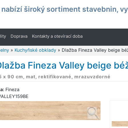
nabízí široký sortiment stavebnin, v
lity
Doprava
Kontakty a otevírací doba
elny
»
Kuchyňské obklady
»
Dlažba Fineza Valley beige b
lažba Fineza Valley beige bé
5 x 90 cm, mat, rektifikované, mrazuvzdorné
ka:
Fineza
VALLEY159BE