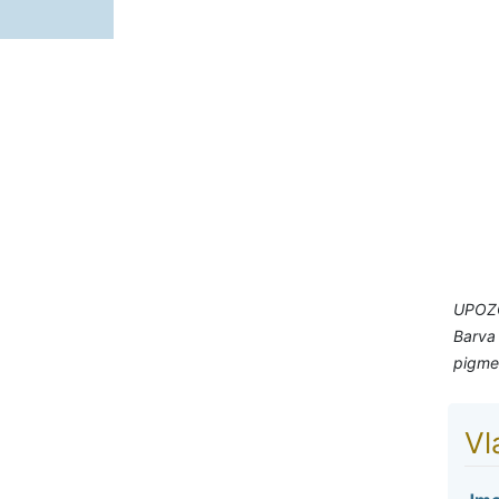
UPOZ
Barva 
pigmen
Vl