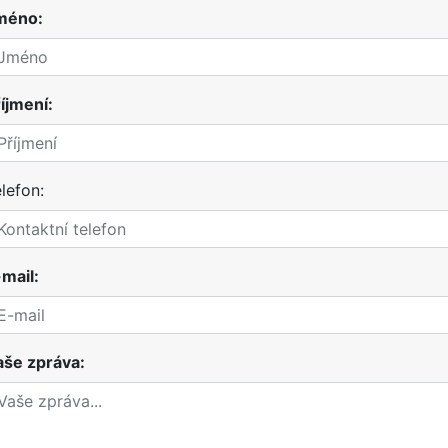
méno:
íjmení:
lefon:
mail:
aše zpráva: