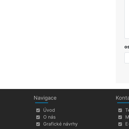
o
Navigace
Kont
Úvod
T
O nás
M
Grafické návrhy
E