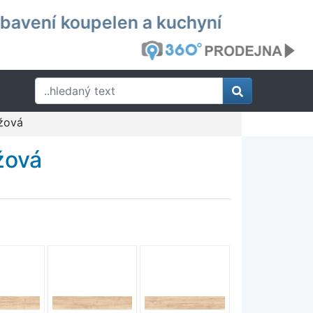
ybavení koupelen a kuchyní
éžová
žová