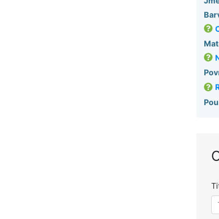
Jme
Bar
O
Mate
Pov
R
Použ
O
Ti