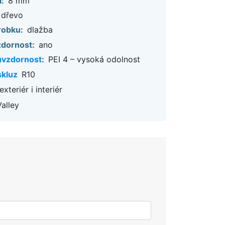
:
8 mm
dřevo
robku:
dlažba
dornost:
ano
uvzdornost
:
PEI 4 – vysoká odolnost
skluz
R10
exteriér i interiér
alley