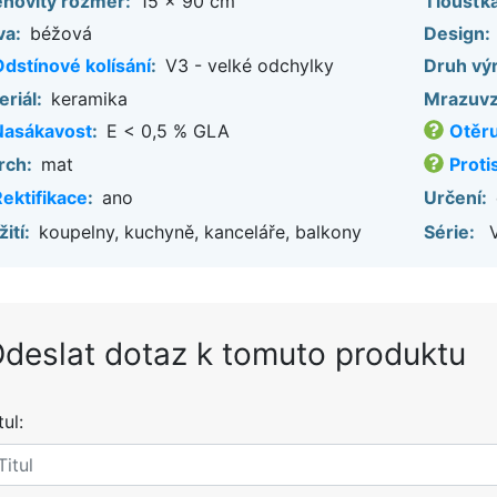
novitý rozměr:
15 x 90 cm
Tloušťka
va:
béžová
Design:
dstínové kolísání
:
V3 - velké odchylky
Druh vý
riál:
keramika
Mrazuvz
Nasákavost
:
E < 0,5 % GLA
Otěr
rch:
mat
Proti
ektifikace
:
ano
Určení:
ití:
koupelny, kuchyně, kanceláře, balkony
Série:
V
deslat dotaz k tomuto produktu
tul: