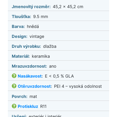
Jmenovitý rozměr:
45,2 x 45,2 cm
Tloušťka:
9.5 mm
Barva:
hnědá
Design:
vintage
Druh výrobku:
dlažba
Materiál:
keramika
Mrazuvzdornost:
ano
Nasákavost
:
E < 0,5 % GLA
Otěruvzdornost
:
PEI 4 – vysoká odolnost
Povrch:
mat
Protiskluz
R11
Určení:
exteriér i interiér