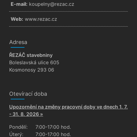
E-mail:
zc.cazer@ynlepuok
Web:
www.rezac.cz
Adresa
ŘEZÁČ stavebniny
Boleslavská ulice 605
Kosmonosy 293 06
Otevírací doba
Upozornění na změny pracovní doby ve dnech 1. 7.
- 31. 8. 2026 »
Pondělí:
7:00-17:00 hod.
Úterý:
7:00-17:00 hod.