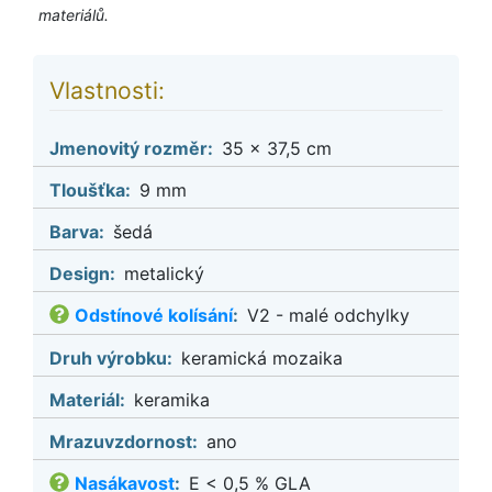
materiálů.
Vlastnosti:
Jmenovitý rozměr:
35 x 37,5 cm
Tloušťka:
9 mm
Barva:
šedá
Design:
metalický
Odstínové kolísání
:
V2 - malé odchylky
Druh výrobku:
keramická mozaika
Materiál:
keramika
Mrazuvzdornost:
ano
Nasákavost
:
E < 0,5 % GLA