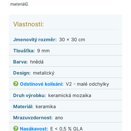
materiálů.
Vlastnosti:
Jmenovitý rozměr:
30 x 30 cm
Tloušťka:
9 mm
Barva:
hnědá
Design:
metalický
Odstínové kolísání
:
V2 - malé odchylky
Druh výrobku:
keramická mozaika
Materiál:
keramika
Mrazuvzdornost:
ano
Nasákavost
:
E < 0,5 % GLA