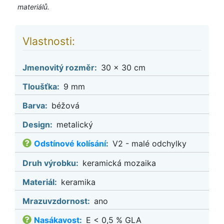
materiálů.
Vlastnosti:
Jmenovitý rozměr:
30 x 30 cm
Tloušťka:
9 mm
Barva:
béžová
Design:
metalický
Odstínové kolísání
:
V2 - malé odchylky
Druh výrobku:
keramická mozaika
Materiál:
keramika
Mrazuvzdornost:
ano
Nasákavost
:
E < 0,5 % GLA