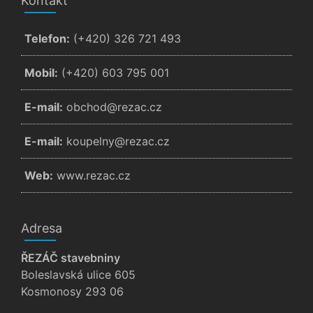
Kontakt
Telefon:
(+420) 326 721 493
Mobil:
(+420) 603 795 001
E-mail:
zc.cazer@dohcbo
E-mail:
zc.cazer@ynlepuok
Web:
www.rezac.cz
Adresa
ŘEZÁČ stavebniny
Boleslavská ulice 605
Kosmonosy 293 06