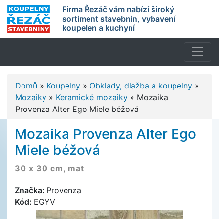
Firma Řezáč vám nabízí široký
sortiment stavebnin, vybavení
koupelen a kuchyní
Domů
»
Koupelny
»
Obklady, dlažba a koupelny
»
Mozaiky
»
Keramické mozaiky
»
Mozaika
Provenza Alter Ego Miele béžová
Mozaika Provenza Alter Ego
Miele béžová
30 x 30 cm, mat
Značka:
Provenza
Kód:
EGYV