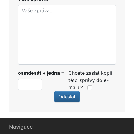
osmdesát + jedna =
Chcete zaslat kopii
této zprávy do e-
mailu?
Odeslat
Navigace