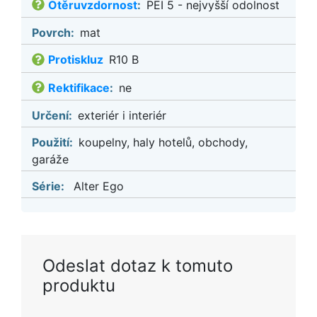
Otěruvzdornost
:
PEI 5 - nejvyšší odolnost
Povrch:
mat
Protiskluz
R10 B
Rektifikace
:
ne
Určení:
exteriér i interiér
Použití:
koupelny, haly hotelů, obchody,
garáže
Série:
Alter Ego
Odeslat dotaz k tomuto
produktu