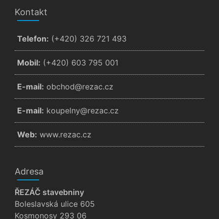
Kontakt
Telefon:
(+420) 326 721 493
Mobil:
(+420) 603 795 001
E-mail:
zc.cazer@dohcbo
E-mail:
zc.cazer@ynlepuok
Web:
www.rezac.cz
Adresa
ŘEZÁČ stavebniny
Boleslavská ulice 605
Kosmonosy 293 06