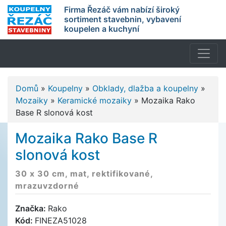
Firma Řezáč vám nabízí široký
sortiment stavebnin, vybavení
koupelen a kuchyní
Domů
»
Koupelny
»
Obklady, dlažba a koupelny
»
Mozaiky
»
Keramické mozaiky
»
Mozaika Rako
Base R slonová kost
Mozaika Rako Base R
slonová kost
30 x 30 cm, mat, rektifikované,
mrazuvzdorné
Značka:
Rako
Kód:
FINEZA51028