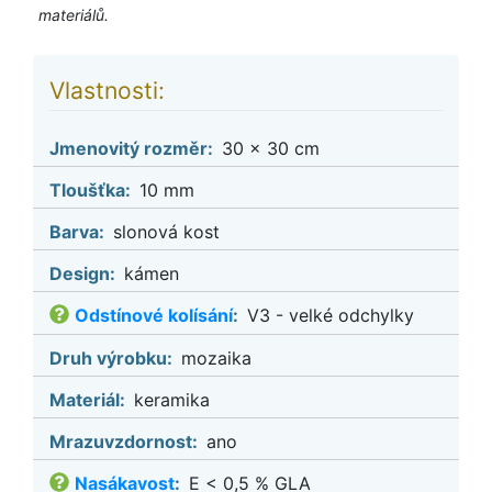
materiálů.
Vlastnosti:
Jmenovitý rozměr:
30 x 30 cm
Tloušťka:
10 mm
Barva:
slonová kost
Design:
kámen
Odstínové kolísání
:
V3 - velké odchylky
Druh výrobku:
mozaika
Materiál:
keramika
Mrazuvzdornost:
ano
Nasákavost
:
E < 0,5 % GLA