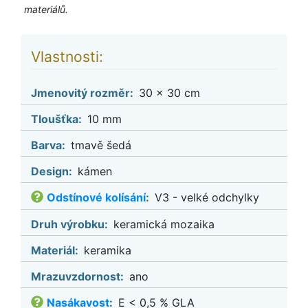
materiálů.
Vlastnosti:
Jmenovitý rozměr:
30 x 30 cm
Tloušťka:
10 mm
Barva:
tmavě šedá
Design:
kámen
Odstínové kolísání
:
V3 - velké odchylky
Druh výrobku:
keramická mozaika
Materiál:
keramika
Mrazuvzdornost:
ano
Nasákavost
:
E < 0,5 % GLA