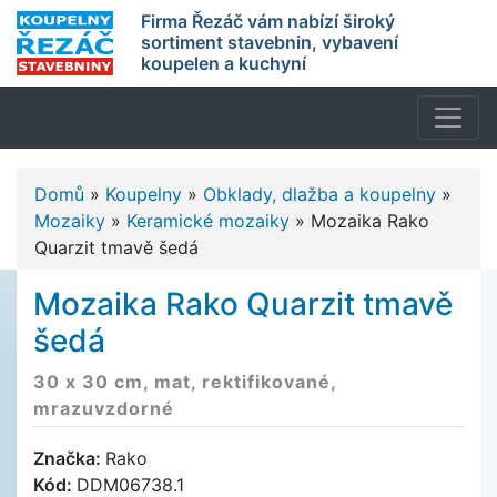
Firma Řezáč vám nabízí široký
sortiment stavebnin, vybavení
koupelen a kuchyní
Domů
»
Koupelny
»
Obklady, dlažba a koupelny
»
Mozaiky
»
Keramické mozaiky
»
Mozaika Rako
Quarzit tmavě šedá
Mozaika Rako Quarzit tmavě
šedá
30 x 30 cm, mat, rektifikované,
mrazuvzdorné
Značka:
Rako
Kód:
DDM06738.1