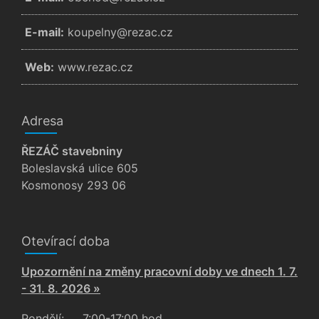
E-mail:
zc.cazer@ynlepuok
Web:
www.rezac.cz
Adresa
ŘEZÁČ stavebniny
Boleslavská ulice 605
Kosmonosy 293 06
Otevírací doba
Upozornění na změny pracovní doby ve dnech 1. 7.
- 31. 8. 2026 »
Pondělí:
7:00-17:00 hod.