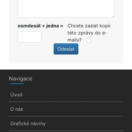
osmdesát + jedna =
Chcete zaslat kopii
této zprávy do e-
mailu?
Odeslat
Navigace
Úvod
O nás
Grafické návrhy