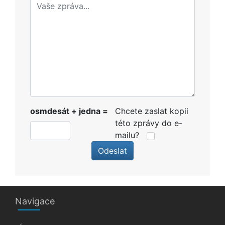
osmdesát + jedna =
Chcete zaslat kopii
této zprávy do e-
mailu?
Odeslat
Navigace