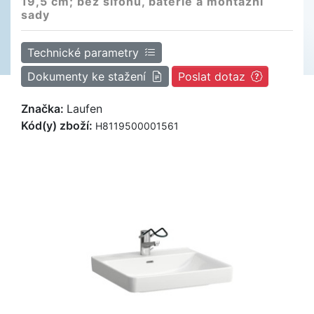
19,5 cm; bez sifonu, baterie a montážní
sady
Technické parametry
Dokumenty ke stažení
Poslat dotaz
Značka:
Laufen
Kód(y) zboží:
H8119500001561