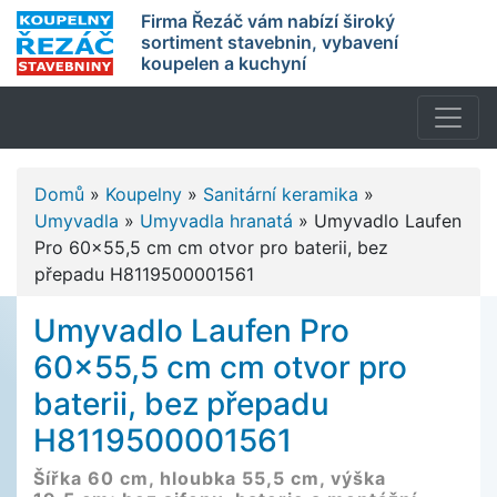
Firma Řezáč vám nabízí široký
sortiment stavebnin, vybavení
koupelen a kuchyní
Domů
»
Koupelny
»
Sanitární keramika
»
Umyvadla
»
Umyvadla hranatá
»
Umyvadlo Laufen
Pro 60x55,5 cm cm otvor pro baterii, bez
přepadu H8119500001561
Umyvadlo Laufen Pro
60x55,5 cm cm otvor pro
baterii, bez přepadu
H8119500001561
Šířka 60 cm, hloubka 55,5 cm, výška