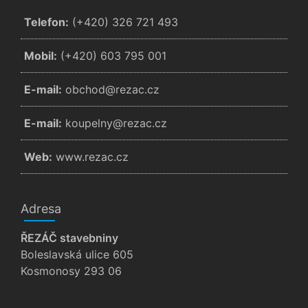
Telefon:
(+420) 326 721 493
Mobil:
(+420) 603 795 001
E-mail:
zc.cazer@dohcbo
E-mail:
zc.cazer@ynlepuok
Web:
www.rezac.cz
Adresa
ŘEZÁČ stavebniny
Boleslavská ulice 605
Kosmonosy 293 06