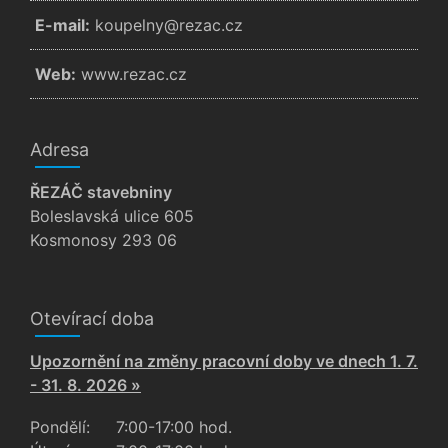
E-mail:
zc.cazer@ynlepuok
Web:
www.rezac.cz
Adresa
ŘEZÁČ stavebniny
Boleslavská ulice 605
Kosmonosy 293 06
Otevírací doba
Upozornění na změny pracovní doby ve dnech 1. 7.
- 31. 8. 2026 »
Pondělí:
7:00-17:00 hod.