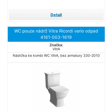
Detail
WC pouze nádrž Vitra Ricordi vario odpad
4161-003-1619
Značka:
VitrA
Nádržka ke kombi WC VitrA, bez armatury 330-2010