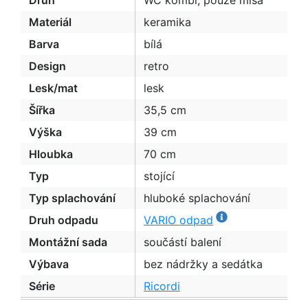
Druh
WC kombi, pouze mísa
Materiál
keramika
Barva
bílá
Design
retro
Lesk/mat
lesk
Šířka
35,5 cm
Výška
39 cm
Hloubka
70 cm
Typ
stojící
Typ splachování
hluboké splachování
Druh odpadu
VARIO odpad
Montážní sada
součástí balení
Výbava
bez nádržky a sedátka
Série
Ricordi