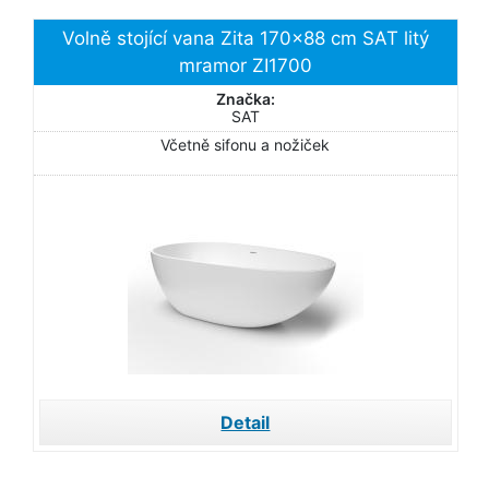
Volně stojící vana Zita 170x88 cm SAT litý
mramor ZI1700
Značka:
SAT
Včetně sifonu a nožiček
Detail