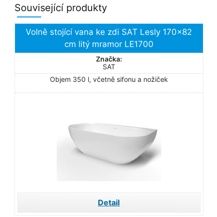
Související produkty
Volně stojící vana ke zdi SAT Lesly 170x82
cm litý mramor LE1700
Značka:
SAT
Objem 350 l, včetně sifonu a nožiček
Detail