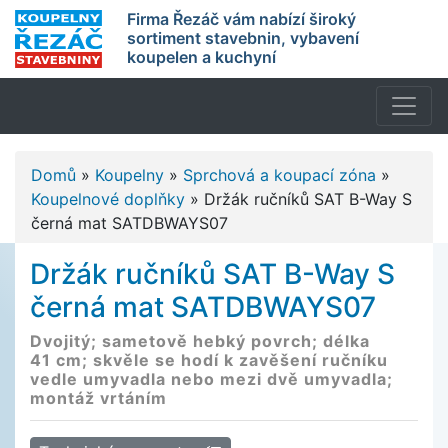
Firma Řezáč vám nabízí široký
sortiment stavebnin, vybavení
koupelen a kuchyní
Domů
»
Koupelny
»
Sprchová a koupací zóna
»
Koupelnové doplňky
»
Držák ručníků SAT B-Way S
černá mat SATDBWAYS07
Držák ručníků SAT B-Way S
černá mat SATDBWAYS07
Dvojitý; sametově hebký povrch; délka
41 cm; skvěle se hodí k zavěšení ručníku
vedle umyvadla nebo mezi dvě umyvadla;
montáž vrtáním