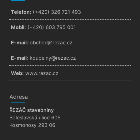
Telefon:
(+420) 326 721 493
Mobil:
(+420) 603 795 001
E-mail:
zc.cazer@dohcbo
E-mail:
zc.cazer@ynlepuok
Web:
www.rezac.cz
Adresa
ŘEZÁČ stavebniny
Boleslavská ulice 605
Kosmonosy 293 06