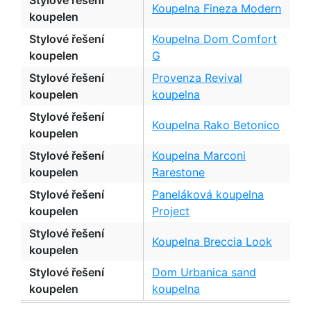
Stylové řešení
Koupelna Fineza Modern
koupelen
Stylové řešení
Koupelna Dom Comfort
koupelen
G
Stylové řešení
Provenza Revival
koupelen
koupelna
Stylové řešení
Koupelna Rako Betonico
koupelen
Stylové řešení
Koupelna Marconi
koupelen
Rarestone
Stylové řešení
Paneláková koupelna
koupelen
Project
Stylové řešení
Koupelna Breccia Look
koupelen
Stylové řešení
Dom Urbanica sand
koupelen
koupelna