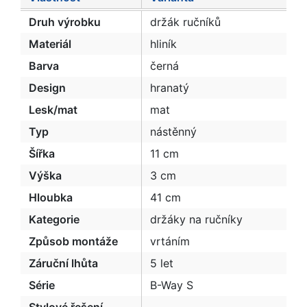
Druh výrobku
držák ručníků
Materiál
hliník
Barva
černá
Design
hranatý
Lesk/mat
mat
Typ
nástěnný
Šířka
11 cm
Výška
3 cm
Hloubka
41 cm
Kategorie
držáky na ručníky
Způsob montáže
vrtáním
Záruční lhůta
5 let
Série
B-Way S