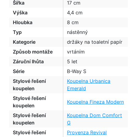
Šířka
17 cm
Výška
4,4 cm
Hloubka
8 cm
Typ
nástěnný
Kategorie
držáky na toaletní papír
Způsob montáže
vrtáním
Záruční lhůta
5 let
Série
B-Way S
Stylové řešení
Koupelna Urbanica
koupelen
Emerald
Stylové řešení
Koupelna Fineza Modern
koupelen
Stylové řešení
Koupelna Dom Comfort
koupelen
G
Stylové řešení
Provenza Revival