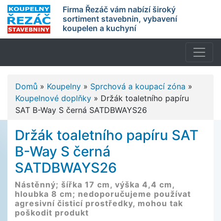
Firma Řezáč vám nabízí široký
sortiment stavebnin, vybavení
koupelen a kuchyní
Domů
»
Koupelny
»
Sprchová a koupací zóna
»
Koupelnové doplňky
»
Držák toaletního papíru
SAT B-Way S černá SATDBWAYS26
Držák toaletního papíru SAT
B-Way S černá
SATDBWAYS26
Nástěnný; šířka 17 cm, výška 4,4 cm,
hloubka 8 cm; nedoporučujeme používat
agresivní čisticí prostředky, mohou tak
poškodit produkt