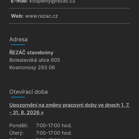
E-mail:
zc.cazer@ynlepuok
Web:
www.rezac.cz
Adresa
ŘEZÁČ stavebniny
Boleslavská ulice 605
Kosmonosy 293 06
Otevírací doba
Upozornění na změny pracovní doby ve dnech 1. 7.
- 31. 8. 2026 »
Pondělí:
7:00-17:00 hod.
Úterý:
7:00-17:00 hod.