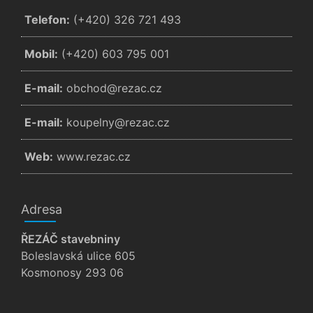
Telefon:
(+420) 326 721 493
Mobil:
(+420) 603 795 001
E-mail:
zc.cazer@dohcbo
E-mail:
zc.cazer@ynlepuok
Web:
www.rezac.cz
Adresa
ŘEZÁČ stavebniny
Boleslavská ulice 605
Kosmonosy 293 06