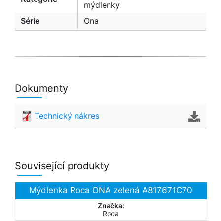
mýdlenky
Série
Ona
Dokumenty
Technický nákres
Související produkty
Mýdlenka Roca ONA zelená A817671C70
Značka:
Roca