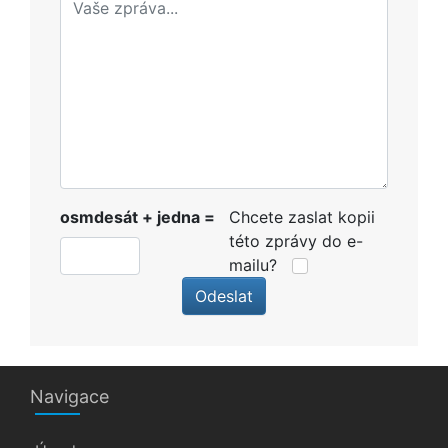
osmdesát + jedna =
Chcete zaslat kopii
této zprávy do e-
mailu?
Odeslat
Navigace