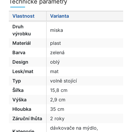
Technické parametry
Vlastnost
Varianta
Druh
miska
výrobku
Materiál
plast
Barva
zelená
Design
oblý
Lesk/mat
mat
Typ
volně stojící
Šířka
15,8 cm
Výška
2,9 cm
Hloubka
35 cm
Záruční lhůta
2 roky
dávkovače na mýdlo,
Kategorie