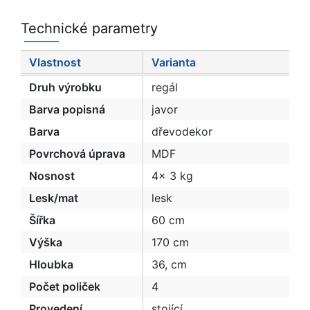
Technické parametry
Vlastnost
Varianta
Druh výrobku
regál
Barva popisná
javor
Barva
dřevodekor
Povrchová úprava
MDF
Nosnost
4x 3 kg
Lesk/mat
lesk
Šířka
60 cm
Výška
170 cm
Hloubka
36, cm
Počet poliček
4
Provedení
stojící