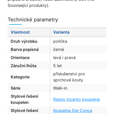
Související produkty).
Technické parametry
Vlastnost
Varianta
Druh výrobku
polička
Barva popisná
černá
Orientace
levá i pravá
Záruční lhůta
5 let
příslušenství pro
Kategorie
sprchové kouty
Série
Walk-in
Stylové řešení
Ragno Incanto koupelna
koupelen
Stylové řešení
Koupelna Del Conca