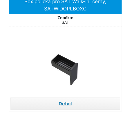
Box polička pro SAT Walk-in, černý,
SATWIDOPLBOXC
Značka:
SAT
Detail