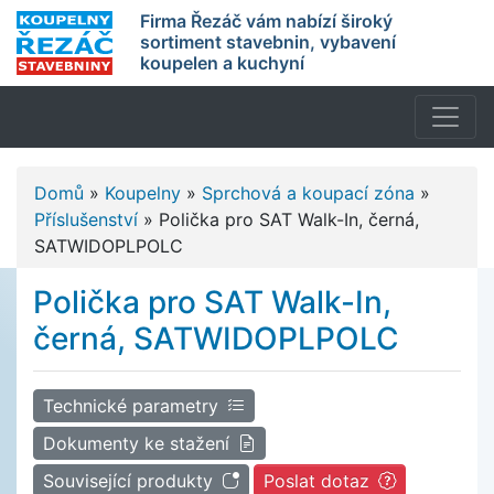
Firma Řezáč vám nabízí široký
sortiment stavebnin, vybavení
koupelen a kuchyní
Domů
»
Koupelny
»
Sprchová a koupací zóna
»
Příslušenství
»
Polička pro SAT Walk-In, černá,
SATWIDOPLPOLC
Polička pro SAT Walk-In,
černá, SATWIDOPLPOLC
Technické parametry
Dokumenty ke stažení
Související produkty
Poslat dotaz