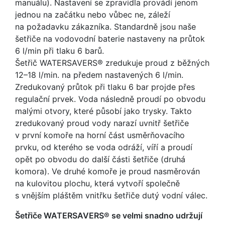
manuálu). Nastavení se zpravidla provádí jenom
jednou na začátku nebo vůbec ne, záleží
na požadavku zákazníka. Standardně jsou naše
šetřiče na vodovodní baterie nastaveny na průtok
6 l/min při tlaku 6 barů.
Šetřič WATERSAVERS® zredukuje proud z běžných
12–18 l/min. na předem nastavených 6 l/min.
Zredukovaný průtok při tlaku 6 bar projde přes
regulační prvek. Voda následně proudí po obvodu
malými otvory, které působí jako trysky. Takto
zredukovaný proud vody narazí uvnitř šetřiče
v první komoře na horní část usměrňovacího
prvku, od kterého se voda odráží, víří a proudí
opět po obvodu do další části šetřiče (druhá
komora). Ve druhé komoře je proud nasměrován
na kulovitou plochu, která vytvoří společně
s vnějším pláštěm vnitřku šetřiče dutý vodní válec.
Šetřiče WATERSAVERS® se velmi snadno udržují