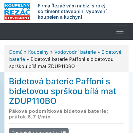
Firma Řezáč vám nabízí široký
sortiment stavebnin, vybavení
koupelen a kuchyní
Domů
»
Koupelny
»
Vodovodní baterie
»
Bidetové
baterie
»
Bidetová baterie Paffoni s bidetovou
sprškou bílá mat ZDUP110BO
Bidetová baterie Paffoni s
bidetovou sprškou bílá mat
ZDUP110BO
Páková podomítková bidetová baterie;
průtok 6,7 l/min
Technické parametry