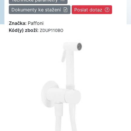
Dokumenty ke stažení
Poslat dotaz
Značka:
Paffoni
Kód(y) zboží:
ZDUP110BO