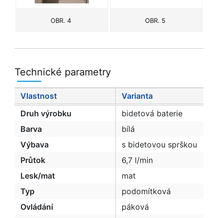
OBR. 4
OBR. 5
Technické parametry
Vlastnost
Varianta
Druh výrobku
bidetová baterie
Barva
bílá
Výbava
s bidetovou sprškou
Průtok
6,7 l/min
Lesk/mat
mat
Typ
podomítková
Ovládání
páková