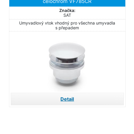
celochrom VF785CR
Značka:
SAT
Umyvadlový vtok vhodný pro všechna umyvadla
s přepadem
Detail