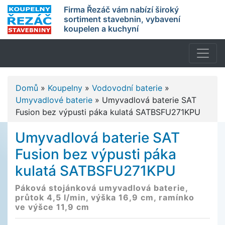
Firma Řezáč vám nabízí široký
sortiment stavebnin, vybavení
koupelen a kuchyní
Domů
»
Koupelny
»
Vodovodní baterie
»
Umyvadlové baterie
»
Umyvadlová baterie SAT
Fusion bez výpusti páka kulatá SATBSFU271KPU
Umyvadlová baterie SAT
Fusion bez výpusti páka
kulatá SATBSFU271KPU
Páková stojánková umyvadlová baterie,
průtok 4,5 l/min, výška 16,9 cm, ramínko
ve výšce 11,9 cm