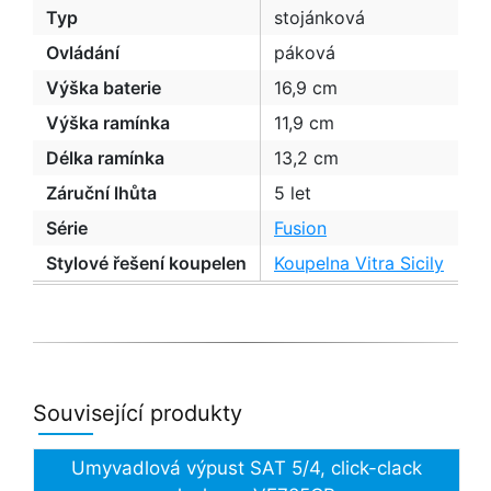
Typ
stojánková
Ovládání
páková
Výška baterie
16,9 cm
Výška ramínka
11,9 cm
Délka ramínka
13,2 cm
Záruční lhůta
5 let
Série
Fusion
Stylové řešení koupelen
Koupelna Vitra Sicily
Související produkty
Umyvadlová výpust SAT 5/4, click-clack