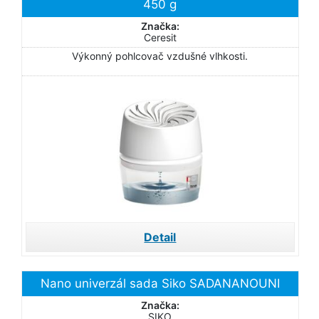
450 g
Značka:
Ceresit
Výkonný pohlcovač vzdušné vlhkosti.
Detail
Nano univerzál sada Siko SADANANOUNI
Značka:
SIKO