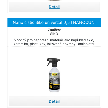
Detail
Nano čistič Siko univerzál 0,5 l NANOCUNI
Značka:
SIKO
Vhodný pro neporézní materiál jako například sklo,
keramika, plast, kov, lakované povrchy, lamino atd.
Detail