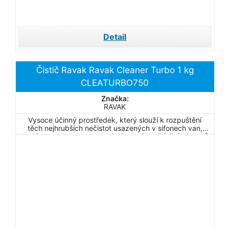
Detail
Čistič Ravak Ravak Cleaner Turbo 1 kg
CLEATURBO750
Značka:
RAVAK
Vysoce účinný prostředek, který slouží k rozpuštění
těch nejhrubších nečistot usazených v sifonech van,
vaniček a umyvadel. Nesmí být použit k čištění výrobků
a zejména jejich kovových částí!