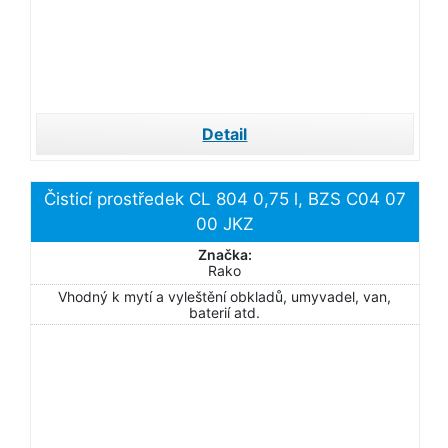
Detail
Čisticí prostředek CL 804 0,75 l, BZS C04 07
00 JKZ
Značka:
Rako
Vhodný k mytí a vyleštění obkladů, umyvadel, van,
baterií atd.