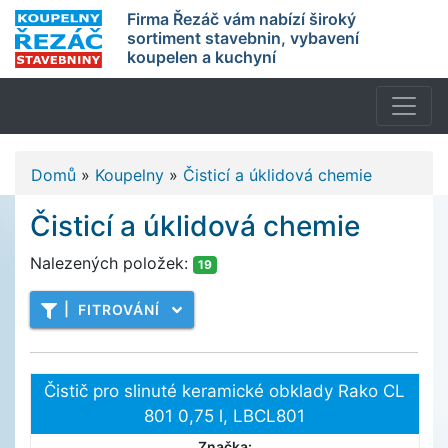
Firma Řezáč vám nabízí široký
sortiment stavebnin, vybavení
koupelen a kuchyní
Domů
»
Koupelny
»
Čisticí a úklidová chemie
Čisticí a úklidová chemie
Nalezených položek:
19
|
FITROVÁNÍ
Čistič pro slinuté keramické obklady Rako CL
801 0,75 l, LBCL801
Značka: