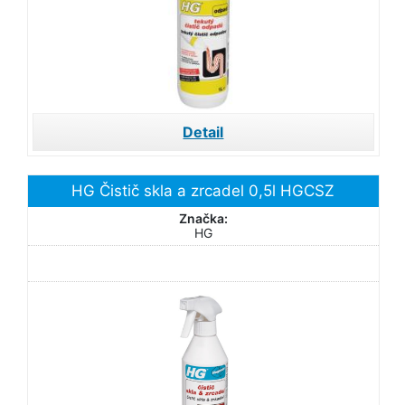
Detail
HG Čistič skla a zrcadel 0,5l HGCSZ
Značka:
HG