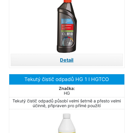
Detail
Tekutý čistič odpadů HG 1 l HGTCO
Značka:
HG
Tekutý čistič odpadů působí velmi šetrně a přesto velmi
účinně, připraven pro přímé použití