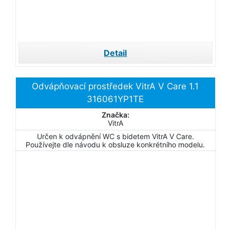
Detail
Odvápňovací prostředek VitrA V Care 1.1
316061YP1TE
Značka:
VitrA
Určen k odvápnění WC s bidetem VitrA V Care.
Používejte dle návodu k obsluze konkrétního modelu.