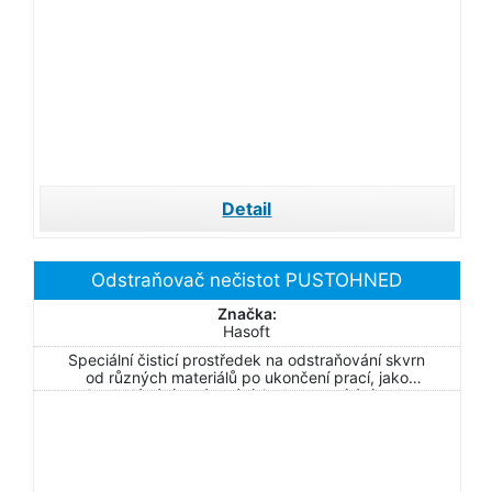
Detail
Odstraňovač nečistot PUSTOHNED
Značka:
Hasoft
Speciální čisticí prostředek na odstraňování skvrn
od různých materiálů po ukončení prací, jako
je obkládání, spárování, izolace, omítání atd.
Odstraňovač je vhodný na všechny druhy betonu
a výrobky na bázi cementu.