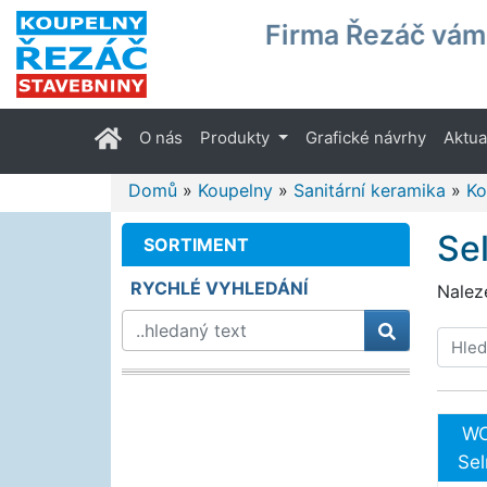
Firma Řezáč vám 
(current)
O nás
Produkty
Grafické návrhy
Aktua
Domů
»
Koupelny
»
Sanitární keramika
»
Ko
Se
SORTIMENT
RYCHLÉ VYHLEDÁNÍ
Nalez
WC
Sel