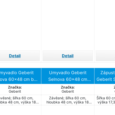
sady
Detail
Detail
myvadlo Geberit
Umyvadlo Geberit
Zápust
nova 60x48 cm bez
Selnova 60x48 cm
Geberit 
tvoru pro baterii
otvor pro baterii
cm otvo
Značka:
Značka:
Geberit
Geberit
500.305.01.5
uprostřed
uprostře
věsné; šířka 60 cm,
Závěsné; šířka 60 cm,
Šířka 60 c
500.305.01.7
ubka 48 cm, výška 18
hloubka 48 cm, výška 18
výška 17,3
 bez sifonu, baterie a
cm; bez sifonu a baterie
montážní sady