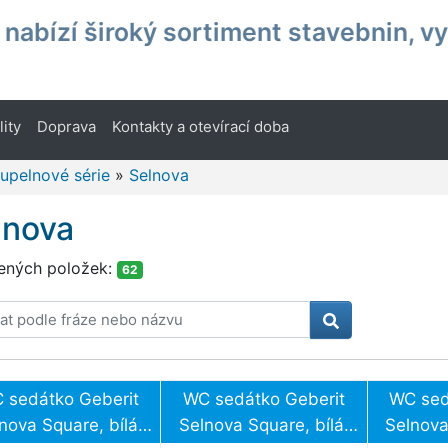
nabízí široký sortiment stavebnin, v
lity
Doprava
Kontakty a otevírací doba
upelnové série
»
Selnova
lnova
ených položek:
62
 sedátko Geberit
WC sedátko Geberit
WC sed
nova Square, bílá,
Selnova Square, bílá,
Selnova