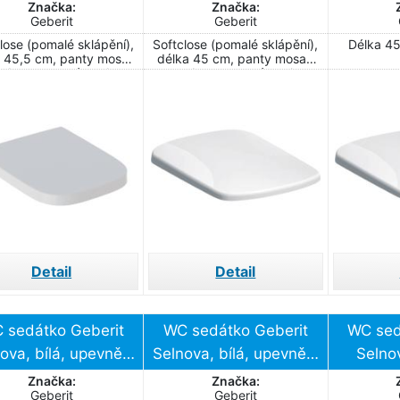
upevnění shora
upevnění shora
upev
Značka:
Značka:
Geberit
Geberit
lose (pomalé sklápění),
Softclose (pomalé sklápění),
Délka 45
 45,5 cm, panty mosaz
délka 45 cm, panty mosaz
nebo nerezová ocel
nebo nerezová ocel
 skrytým uchycením,
se skrytým uchycením,
chloupínací kloubové
rychloupínací kloubové
závěsy!
závěsy
Detail
Detail
 sedátko Geberit
WC sedátko Geberit
WC sed
ova, bílá, upevnění
Selnova, bílá, upevnění
Selno
zdola
shora
upevňo
Značka:
Značka:
Geberit
Geberit