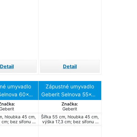
montážní sady
Detail
Detail
né umyvadlo
Zápustné umyvadlo
Selnova 60x45
Geberit Selnova 55x45
r pro baterii
cm otvor pro baterii
Značka:
Značka:
Geberit
Geberit
d 500.307.01.1
uprostřed 500.306.01.1
m, hloubka 45 cm,
Šířka 55 cm, hloubka 45 cm,
 cm; bez sifonu a
výška 17,3 cm; bez sifonu a
baterie
baterie