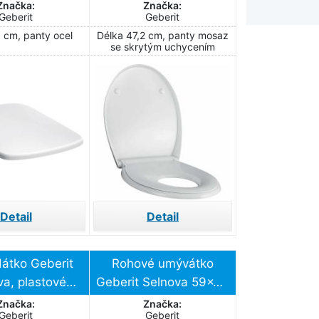
nění zdola
pro děti, bílá, upevnění
Značka:
Značka:
Geberit
Geberit
shora
 cm, panty ocel
Délka 47,2 cm, panty mosaz
se skrytým uchycením
Detail
Detail
átko Geberit
Rohové umývátko
va, plastové
Geberit Selnova 59x56
vací závěsy,
cm otvor pro baterii
Značka:
Značka:
Geberit
Geberit