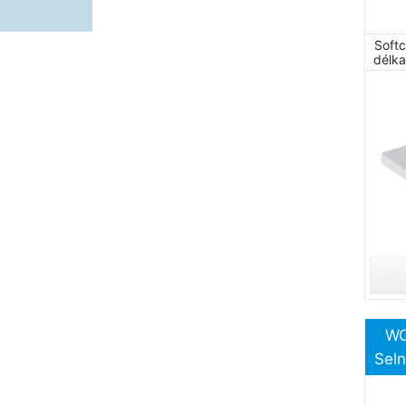
Softc
délka
se
ry
WC
Seln