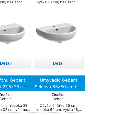
cm; bez sifonu a
výška 18 cm; bez sifonu a
baterie
baterie
Detail
Detail
ifonu Geberit
Umyvadlo Geberit
a 27,5x28 cm
Selnova 65x50 cm bez
 pro baterii
otvoru pro baterii
Značka:
Značka:
Geberit
Geberit
prostřed
500.297.01.2
5 cm, hloubka 28
Závěsné; šířka 65 cm,
.329.01.7
a 32 cm; včetně
hloubka 50 cm, výška 18,5
tážní sady
cm; bez sifonu, baterie a