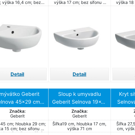
; výška 16,4 cm; bez
výška 17 cm; bez sifonu a
výška 18 
sifonu a baterie
baterie
Detail
Detail
mývátko Geberit
Sloup k umyvadlu
Kryt s
elnova 45x29 cm
Geberit Selnova 19x17
Selnov
otvor pro baterii
cm otvor pro baterii
otvor
Značka:
Značka:
Geberit
Geberit
uprostřed
uprostřed 500.341.01.7
u
 45 cm; hloubka 29 cm;
Šířka19 cm, hloubka 17 cm,
Šířka 27,
500.320.01.7
500
a 15 cm; bez sifonu a
výška 71 cm
cm, výšk
erie; včetně montážní
mon