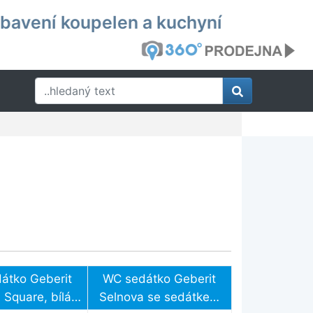
ybavení koupelen a kuchyní
átko Geberit
WC sedátko Geberit
 Square, bílá,
Selnova se sedátkem