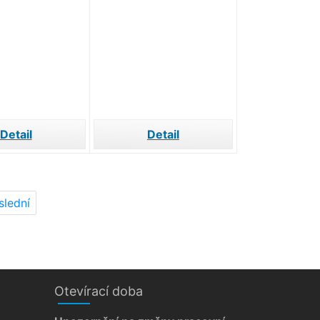
Detail
Detail
slední
Otevírací doba