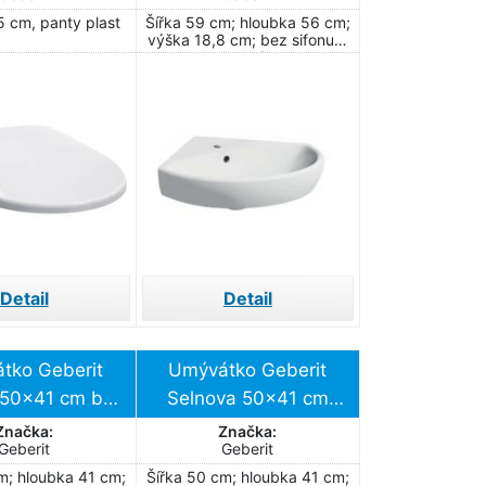
pevnění zdola
uprostřed
5 cm, panty plast
Šířka 59 cm; hloubka 56 cm;
501.050.00.5
výška 18,8 cm; bez sifonu a
baterie
Detail
Detail
tko Geberit
Umývátko Geberit
 50x41 cm bez
Selnova 50x41 cm
 pro baterii
otvor pro baterii
Značka:
Značka:
Geberit
Geberit
.294.01.7
uprostřed 500.295.01.7
m; hloubka 41 cm;
Šířka 50 cm; hloubka 41 cm;