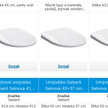
bílá, u
ka 45 cm, panty ocel
Různé typy a materiály
Délka 43,
závěsů, plynulé zavírání
sedátka (Softclose)
Detail
Detail
ohové umývátko
Umývátko Geberit
Umývá
erit Selnova 41,2
Selnova 45x37 cm
Selnova
 otvor pro baterii
otvor pro baterii
otvoru
Značka:
Značka:
Geberit
Geberit
střed 500.326.01.5
uprostřed 500.324.01.7
500
a 41,4 cm; hloubka 41,2
Šířka 45 cm; hloubka 37 cm;
Šířka 50 c