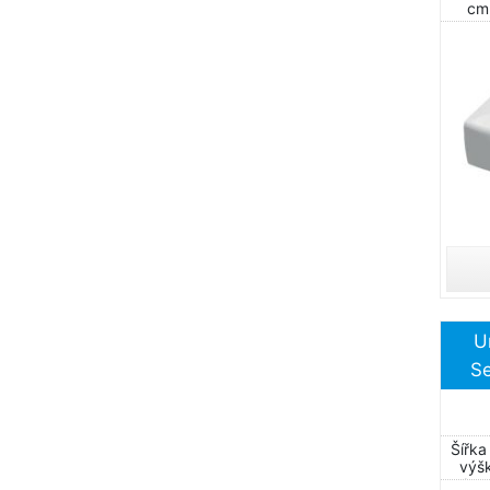
cm
U
S
Šířka
výšk
bat