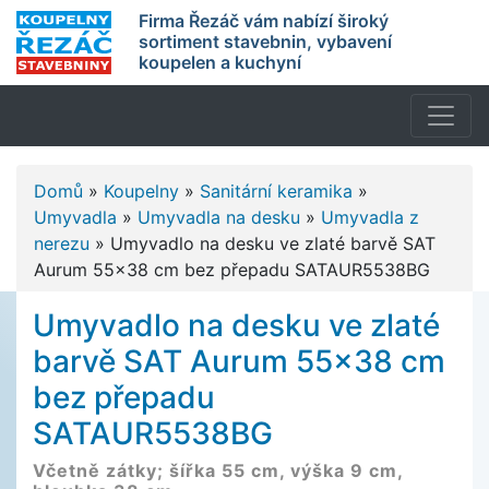
Firma Řezáč vám nabízí široký
sortiment stavebnin, vybavení
koupelen a kuchyní
Domů
»
Koupelny
»
Sanitární keramika
»
Umyvadla
»
Umyvadla na desku
»
Umyvadla z
nerezu
»
Umyvadlo na desku ve zlaté barvě SAT
Aurum 55x38 cm bez přepadu SATAUR5538BG
Umyvadlo na desku ve zlaté
barvě SAT Aurum 55x38 cm
bez přepadu
SATAUR5538BG
Včetně zátky; šířka 55 cm, výška 9 cm,