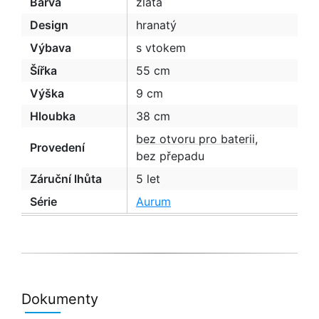
Barva
zlatá
Design
hranatý
Výbava
s vtokem
Šířka
55 cm
Výška
9 cm
Hloubka
38 cm
bez otvoru pro baterii
,
Provedení
bez přepadu
Záruční lhůta
5 let
Série
Aurum
Dokumenty