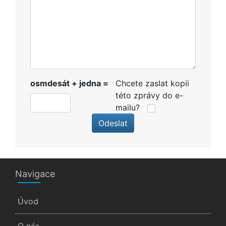
osmdesát + jedna =
Chcete zaslat kopii
této zprávy do e-
mailu?
Odeslat
Navigace
Úvod