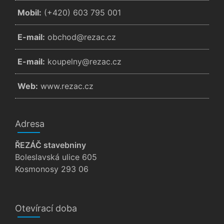
Mobil:
(+420) 603 795 001
E-mail:
zc.cazer@dohcbo
E-mail:
zc.cazer@ynlepuok
Web:
www.rezac.cz
Adresa
ŘEZÁČ stavebniny
Boleslavská ulice 605
Kosmonosy 293 06
Otevírací doba