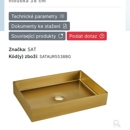
hloubka 38 cm
Technické parametry
Dokumenty ke stažení
Související produkty
Poslat dotaz
Značka:
SAT
Kód(y) zboží:
SATAUR5538BG