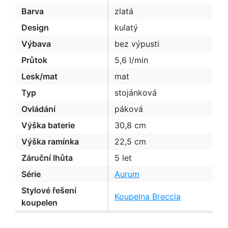
Barva
zlatá
Design
kulatý
Výbava
bez výpusti
Průtok
5,6 l/min
Lesk/mat
mat
Typ
stojánková
Ovládání
páková
Výška baterie
30,8 cm
Výška ramínka
22,5 cm
Záruční lhůta
5 let
Série
Aurum
Stylové řešení
Koupelna Breccia
koupelen