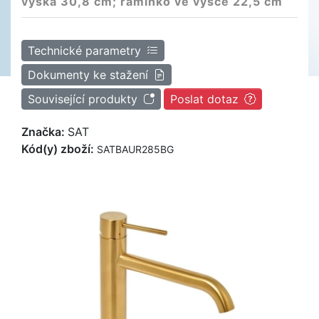
výška 30,8 cm; ramínko ve výšce 22,5 cm
Technické parametry
Dokumenty ke stažení
Související produkty
Poslat dotaz
Značka:
SAT
Kód(y) zboží:
SATBAUR285BG