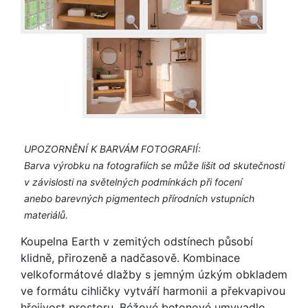
UPOZORNĚNÍ K BARVÁM FOTOGRAFIÍ:
Barva výrobku na fotografiích se může lišit od skutečnosti
v závislosti na světelných podmínkách při focení
anebo barevných pigmentech přírodních vstupních
materiálů.
Koupelna Earth v zemitých odstínech působí
klidně, přirozeně a nadčasově. Kombinace
velkoformátové dlažby s jemným úzkým obkladem
ve formátu cihličky vytváří harmonii a překvapivou
hřejivost prostoru. Béžové betonové umyvadlo