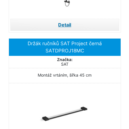
Detail
Držák ručníků SAT Project černá
SATDPROJ18MC
Značka:
SAT
Montáž vrtáním, šířka 45 cm