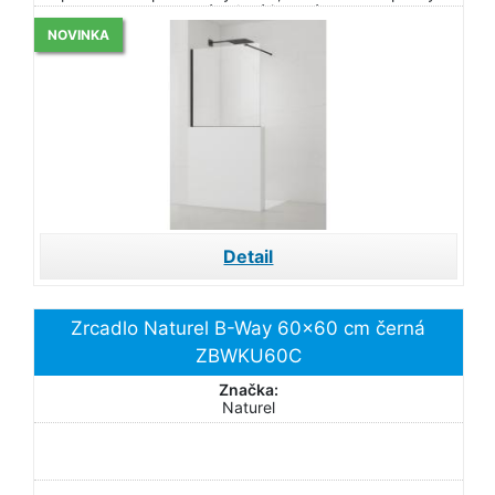
systém; levá i pravá
NOVINKA
Detail
Zrcadlo Naturel B-Way 60x60 cm černá
ZBWKU60C
Značka:
Naturel