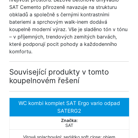
SAT Cemento přirozeně navazuje na strukturu
obkladů a společně s černými kontrastními
bateriemi a sprchovým walk-inem dodává
koupelně moderní výraz. Vše je sladěno tón v tónu
– v příjemných, trendových zemitých barvách,
které podporují pocit pohody a každodenního
komfortu.
Související produkty v tomto
koupelnovém řešení
WC kombi komplet SAT Ergo vario odpad
SATERG2
Značka:
SAT
Vírové splachování; sedátko soft close; objem