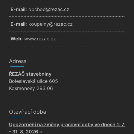
E-mail:
zc.cazer@dohcbo
E-mail:
zc.cazer@ynlepuok
Web:
www.rezac.cz
Adresa
ŘEZÁČ stavebniny
Boleslavská ulice 605
Kosmonosy 293 06
Otevírací doba
Upozornění na změny pracovní doby ve dnech 1. 7.
- 31. 8. 2026 »