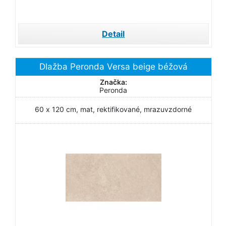
Detail
Dlažba Peronda Versa beige béžová
Značka:
Peronda
60 x 120 cm, mat, rektifikované, mrazuvzdorné