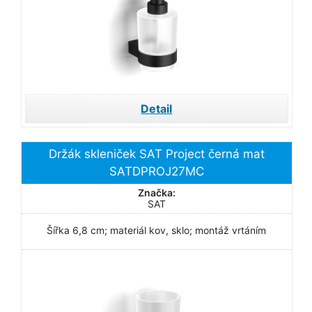
Detail
Držák skleniček SAT Project černá mat
SATDPROJ27MC
Značka:
SAT
Šířka 6,8 cm; materiál kov, sklo; montáž vrtáním