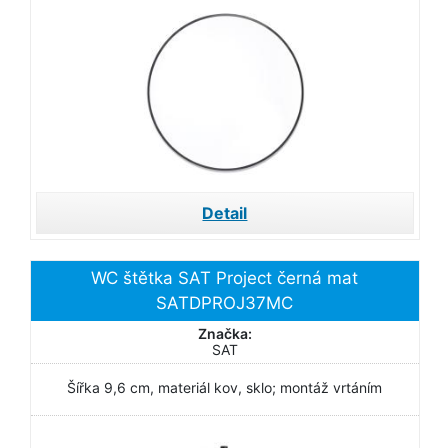
Detail
WC štětka SAT Project černá mat
SATDPROJ37MC
Značka:
SAT
Šířka 9,6 cm, materiál kov, sklo; montáž vrtáním