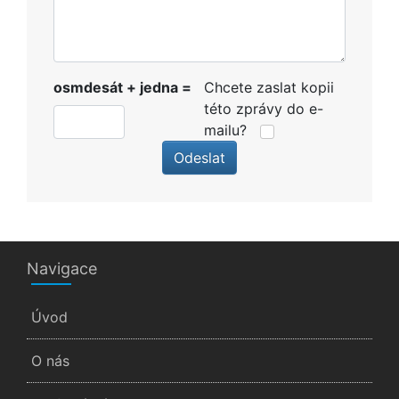
osmdesát + jedna =
Chcete zaslat kopii
této zprávy do e-
mailu?
Odeslat
Navigace
Úvod
O nás