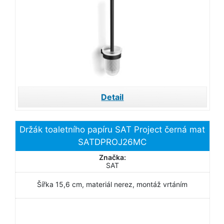
Detail
Držák toaletního papíru SAT Project černá mat
SATDPROJ26MC
Značka:
SAT
Šířka 15,6 cm, materiál nerez, montáž vrtáním