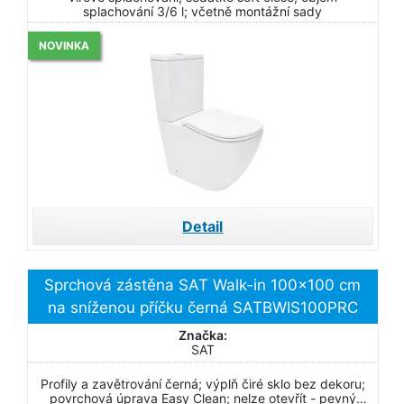
splachování 3/6 l; včetně montážní sady
NOVINKA
Detail
Sprchová zástěna SAT Walk-in 100x100 cm
na sníženou příčku černá SATBWIS100PRC
Značka:
SAT
Profily a zavětrování černá; výplň čiré sklo bez dekoru;
povrchová úprava Easy Clean; nelze otevřít - pevný