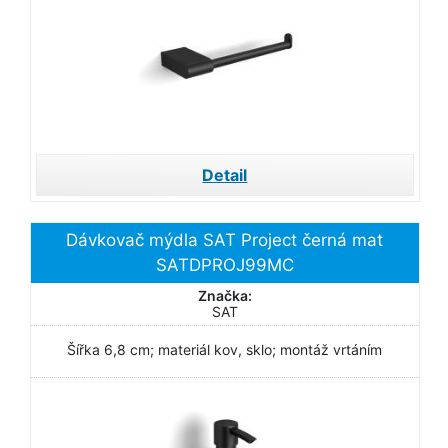
Detail
Dávkovač mýdla SAT Project černá mat
SATDPROJ99MC
Značka:
SAT
Šířka 6,8 cm; materiál kov, sklo; montáž vrtáním