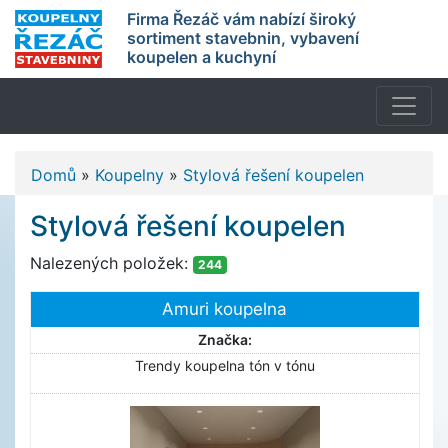
Firma Řezáč vám nabízí široký
sortiment stavebnin, vybavení
koupelen a kuchyní
Domů
»
Koupelny
»
Stylová řešení koupelen
Stylová řešení koupelen
Nalezených položek:
244
Amuri koupelna
Značka:
Trendy koupelna tón v tónu