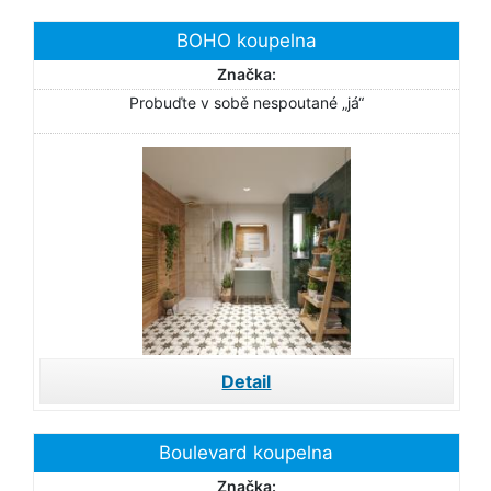
BOHO koupelna
Značka:
Probuďte v sobě nespoutané „já“
Detail
Boulevard koupelna
Značka: