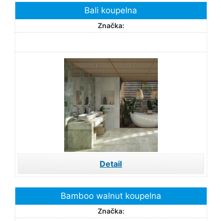
Bali koupelna
Značka:
Detail
Bamboo walnut koupelna
Značka: