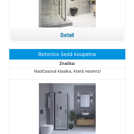
Detail
Betonico šedá koupelna
Značka:
Nadčasová klasika, která neomrzí