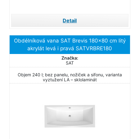
Detail
Obdélníková vana SAT Brevis 180x80 cm litý
akrylát levá i pravá SATVRBRE180
Značka:
SAT
Objem 240 l; bez panelu, nožiček a sifonu, varianta
vyztužení LA – sklolaminát