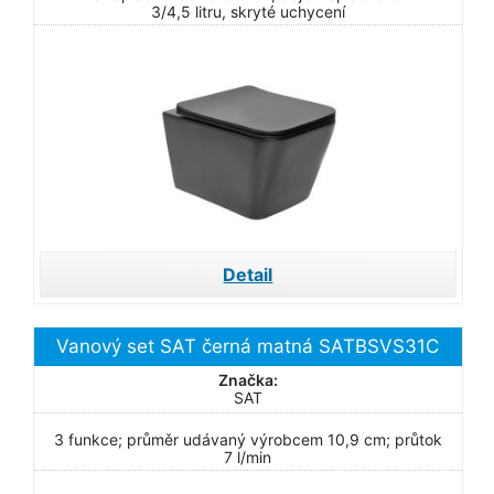
3/4,5 litru, skryté uchycení
Detail
Vanový set SAT černá matná SATBSVS31C
Značka:
SAT
3 funkce; průměr udávaný výrobcem 10,9 cm; průtok
7 l/min