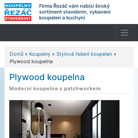
Firma Řezáč vám nabízí široký
sortiment stavebnin, vybavení
koupelen a kuchyní
Domů
»
Koupelny
»
Stylová řešení koupelen
»
Plywood koupelna
Plywood koupelna
Moderní koupelna s patchworkem