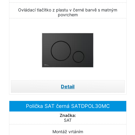
Ovládací tlačítko z plastu v černé barvě s matným
povrchem
Detail
Polička SAT černá SATDPOL30MC
Značka:
SAT
Montáž vrtáním