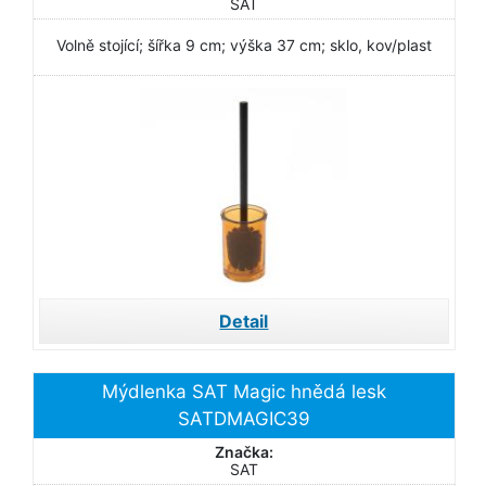
SAT
Volně stojící; šířka 9 cm; výška 37 cm; sklo, kov/plast
Detail
Mýdlenka SAT Magic hnědá lesk
SATDMAGIC39
Značka:
SAT