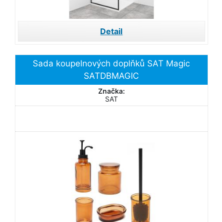
Detail
Sada koupelnových doplňků SAT Magic
SATDBMAGIC
Značka:
SAT