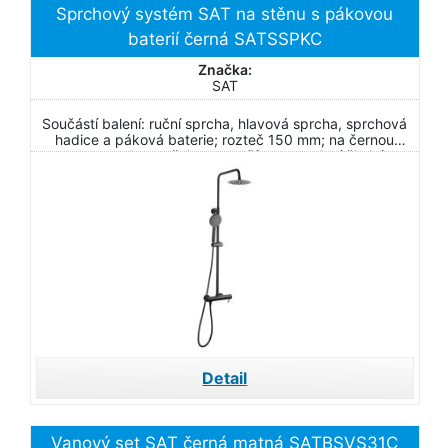
Sprchový systém SAT na stěnu s pákovou
baterií černá SATSSPKC
Značka:
SAT
Součástí balení: ruční sprcha, hlavová sprcha, sprchová
hadice a páková baterie; rozteč 150 mm; na černou
barvu nedoporučujeme používat agresivní čisticí
prostředky
Detail
Vanový set SAT černá matná SATBSVS31C