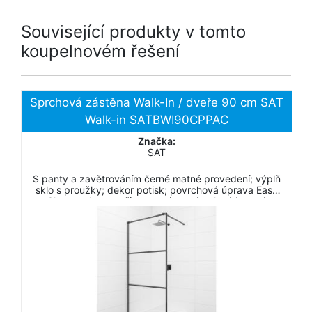
Související produkty v tomto
koupelnovém řešení
Sprchová zástěna Walk-In / dveře 90 cm SAT
Walk-in SATBWI90CPPAC
Značka:
SAT
S panty a zavětrováním černé matné provedení; výplň
sklo s proužky; dekor potisk; povrchová úprava Easy
Clean; nelze otevřít - pevný systém; levá i pravá
orientace.