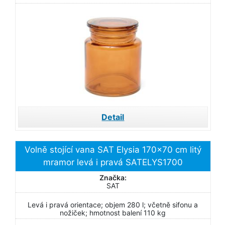
Detail
Volně stojící vana SAT Elysia 170x70 cm litý
mramor levá i pravá SATELYS1700
Značka:
SAT
Levá i pravá orientace; objem 280 l; včetně sifonu a
nožiček; hmotnost balení 110 kg