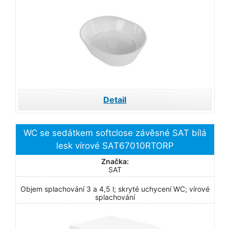
Detail
WC se sedátkem softclose závěsné SAT bílá
lesk vírové SAT67010RTORP
Značka:
SAT
Objem splachování 3 a 4,5 l; skryté uchycení WC; vírové
splachování