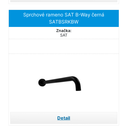
Sprchové rameno SAT B-Way černá
SATBSRKBW
Značka:
SAT
Detail