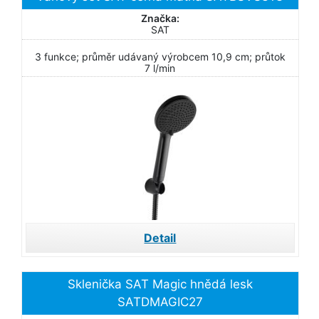
Značka:
SAT
3 funkce; průměr udávaný výrobcem 10,9 cm; průtok
7 l/min
Detail
Sklenička SAT Magic hnědá lesk
SATDMAGIC27