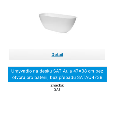
Detail
Umyvadlo na desku SAT Aula 47x38 cm bez
otvoru pro baterii, bez přepadu SATAU4738
Značka:
SAT