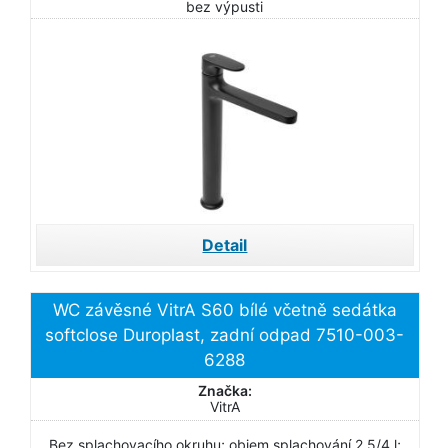
bez výpusti
Detail
WC závěsné VitrA S60 bílé včetně sedátka
softclose Duroplast, zadní odpad 7510-003-
6288
Značka:
VitrA
Bez splachovacího okruhu; objem splachování 2,5/4 l;