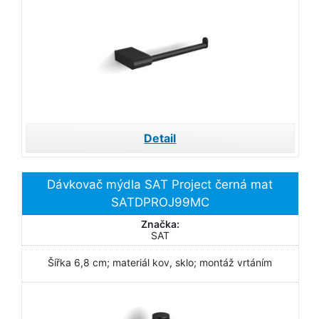
Detail
Dávkovač mýdla SAT Project černá mat
SATDPROJ99MC
Značka:
SAT
Šířka 6,8 cm; materiál kov, sklo; montáž vrtáním