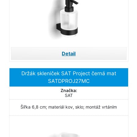
Detail
Držák skleniček SAT Project černá mat
SATDPROJ27MC
Značka:
SAT
Šířka 6,8 cm; materiál kov, sklo; montáž vrtáním