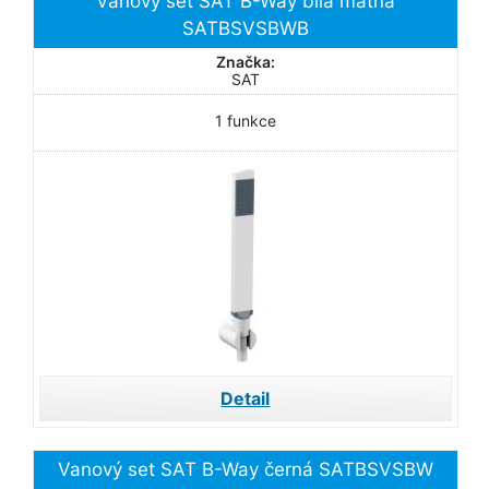
Vanový set SAT B-Way bílá matná
SATBSVSBWB
Značka:
SAT
1 funkce
Detail
Vanový set SAT B-Way černá SATBSVSBW