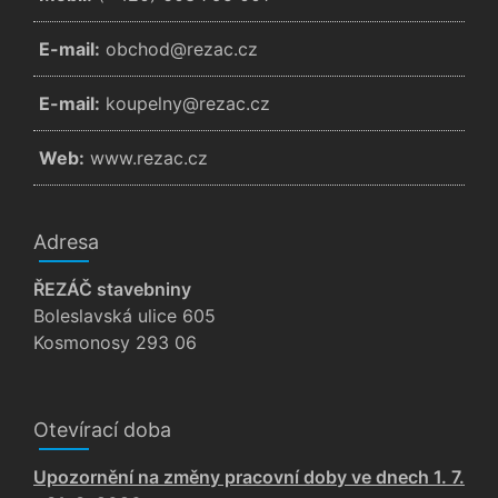
E-mail:
zc.cazer@dohcbo
E-mail:
zc.cazer@ynlepuok
Web:
www.rezac.cz
Adresa
ŘEZÁČ stavebniny
Boleslavská ulice 605
Kosmonosy 293 06
Otevírací doba
Upozornění na změny pracovní doby ve dnech 1. 7.