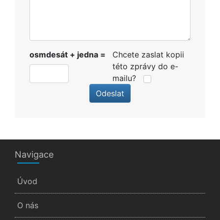
osmdesát + jedna =
Chcete zaslat kopii
této zprávy do e-
mailu?
Odeslat
Navigace
Úvod
O nás