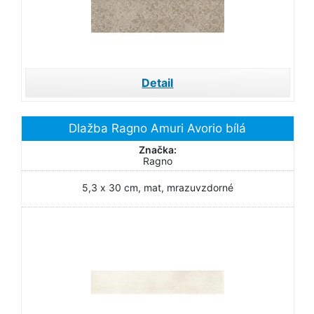
Detail
Dlažba Ragno Amuri Avorio bílá
Značka:
Ragno
5,3 x 30 cm, mat, mrazuvzdorné