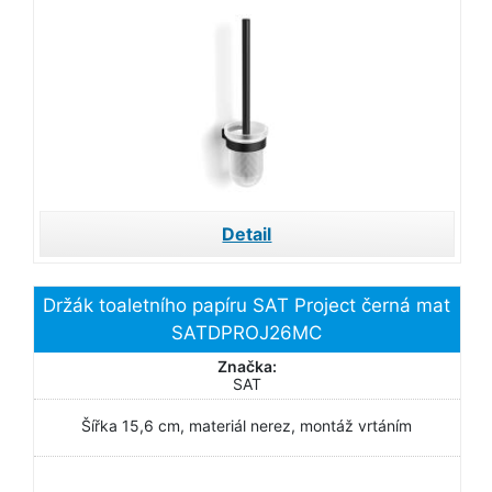
Detail
Držák toaletního papíru SAT Project černá mat
SATDPROJ26MC
Značka:
SAT
Šířka 15,6 cm, materiál nerez, montáž vrtáním