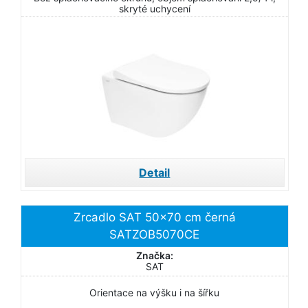
skryté uchycení
Detail
Zrcadlo SAT 50x70 cm černá
SATZOB5070CE
Značka:
SAT
Orientace na výšku i na šířku