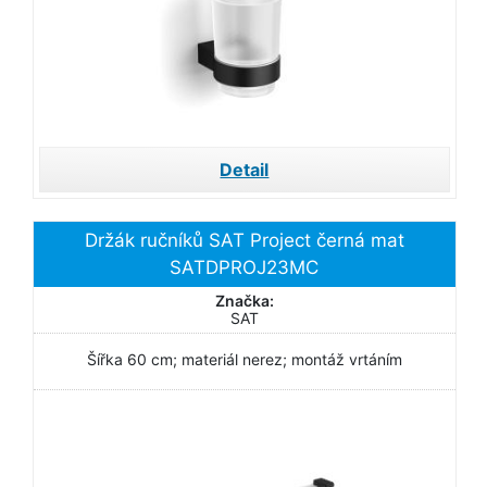
Detail
Držák ručníků SAT Project černá mat
SATDPROJ23MC
Značka:
SAT
Šířka 60 cm; materiál nerez; montáž vrtáním